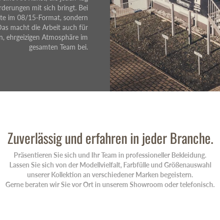
rderungen mit sich bringt. Bei
e im 08/15-Format, sondern
Das macht die Arbeit auch für
en, ehrgeizigen Atmosphäre im
gesamten Team bei.
Zu­ver­lässig und er­fahren in jeder Branche.
Präsentieren Sie sich und Ihr Team in professioneller Bekleidung.
Lassen Sie sich von der Model­lviel­falt, Farb­fülle und Größen­aus­wahl
unserer Kollektion an verschiedener Marken be­geistern.
Gerne beraten wir Sie vor Ort in unserem Showroom oder telefonisch.