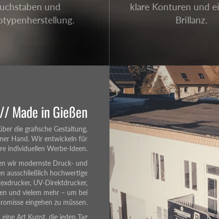
uchstaben und
klare Konturen und e
otypenherstellung.
Brillanz.
 // Made in Gießen
ber die grafische Gestaltung,
iner Hand. Wir entwickeln für
re individuellen Werbe-Ideen.
aben wir modernste Druck- und
n ausschließlich hochwertige
texdrucker, UV-Direktdrucker,
ren und vielem mehr – um bei
mpromisse eingehen zu müssen.
 eine Art Kunst, die jeden Tag