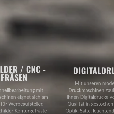
LDER / CNC -
DIGITALDR
FRÄSEN
Mit unseren mod
hnellbearbeitung mit
Druckmaschinen zau
hinen eignet sich am
Ihnen Digitaldrucke v
 für Werbeaufsteller,
Qualität in gestochen
hilder Konturgefräste
Optik. Satte, leuchten