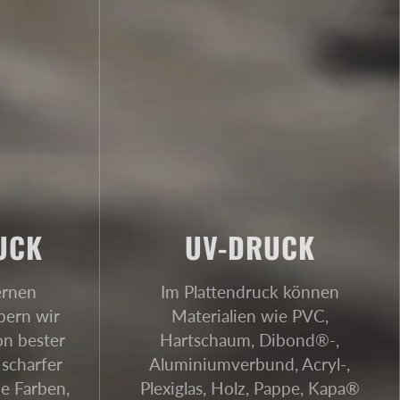
UCK
UV-DRUCK
ernen
Im Plattendruck können
bern wir
Materialien wie PVC,
on bester
Hartschaum, Dibond®-,
 scharfer
Aluminiumverbund, Acryl-,
de Farben,
Plexiglas, Holz, Pappe, Kapa®